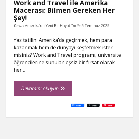
Work and Travel ile Amerika
Macerası: Bilmen Gereken Her
Şey!
Yazar:
Amerika’da Yeni Bir Hayat
Tarih:
5 Temmuz 2025
Yaz tatilini Amerika’da geçirmek, hem para
kazanmak hem de dünyayı keşfetmek ister
misiniz? Work and Travel programı, üniversite
öğrencilerine sunulan eşsiz bir fırsat olarak
her…
Work
Devamını okuyun
and
Travel
C
P
E
F
P
W
R
L
G
X
S
Share
Post
Save
o
r
m
a
i
h
e
i
o
h
ile
p
i
a
c
n
a
d
n
o
a
y
n
i
e
t
t
d
k
g
r
L
t
l
b
e
s
i
e
l
e
Amerika
i
o
r
A
t
d
e
n
o
e
p
I
T
Macerası:
k
k
s
p
n
r
t
a
Bilmen
n
s