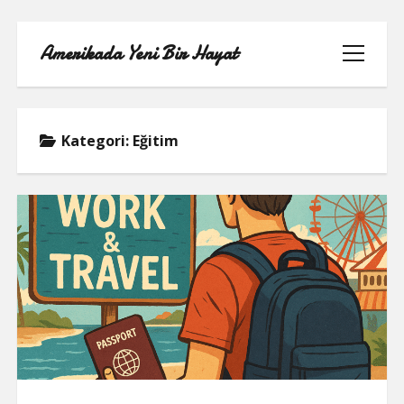
Amerikada Yeni Bir Hayat
menüyü
aç
Kategori:
Eğitim
ÖRNEK SAYFA