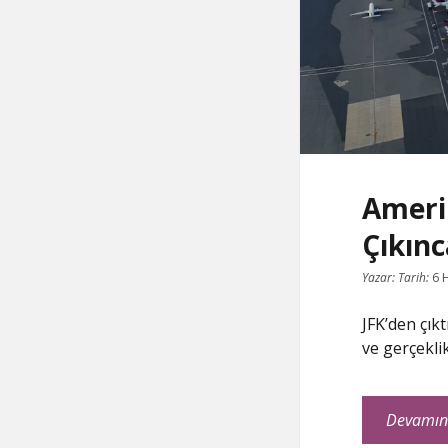
Ameri
Çıkınc
Yazar:
Tarih:
6 
JFK’den çık
ve gerçeklik
Devamın