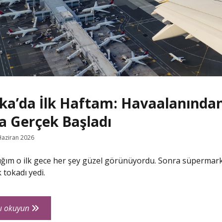
ka’da İlk Haftam: Havaalanında
a Gerçek Başladı
Haziran 2026
tığım o ilk gece her şey güzel görünüyordu. Sonra süpermar
 tokadı yedi.
Amerika’da
ı okuyun
İlk