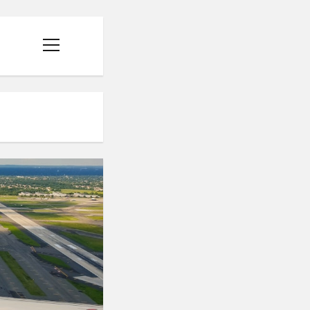
menüyü
aç