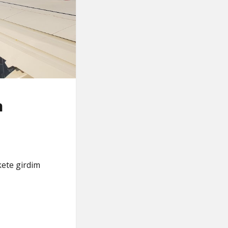
n
kete girdim