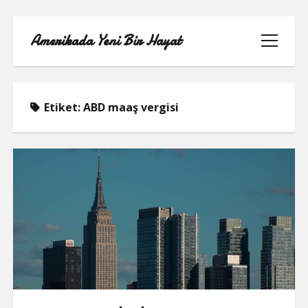
Amerikada Yeni Bir Hayat
menüyü
aç
Etiket:
ABD maaş vergisi
ÖRNEK SAYFA