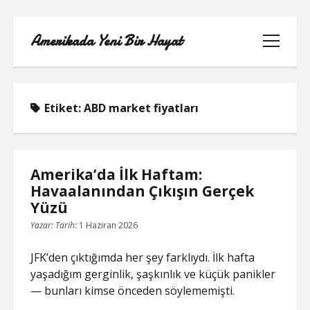
Amerikada Yeni Bir Hayat
menüyü
aç
Etiket:
ABD market fiyatları
ÖRNEK SAYFA
Amerika’da İlk Haftam:
Havaalanından Çıkışın Gerçek
Yüzü
Yazar:
Tarih:
1 Haziran 2026
JFK’den çıktığımda her şey farklıydı. İlk hafta
yaşadığım gerginlik, şaşkınlık ve küçük panikler
— bunları kimse önceden söylememişti.