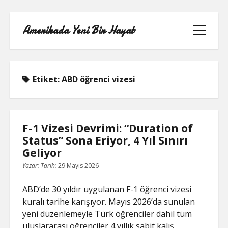
Amerikada Yeni Bir Hayat
menüyü
aç
Etiket:
ABD öğrenci vizesi
ÖRNEK SAYFA
F-1 Vizesi Devrimi: “Duration of
Status” Sona Eriyor, 4 Yıl Sınırı
Geliyor
Yazar:
Tarih:
29 Mayıs 2026
ABD’de 30 yıldır uygulanan F-1 öğrenci vizesi
kuralı tarihe karışıyor. Mayıs 2026’da sunulan
yeni düzenlemeyle Türk öğrenciler dahil tüm
uluslararası öğrenciler 4 yıllık sabit kalış