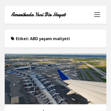
Amerikada Yeni Bir Hayat
menüyü
aç
Etiket:
ABD yaşam maliyeti
ÖRNEK SAYFA