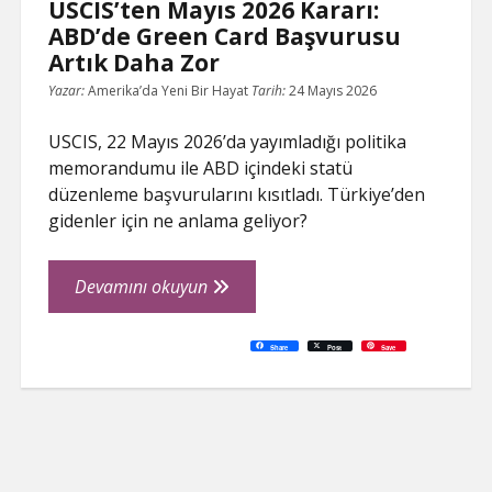
USCIS’ten Mayıs 2026 Kararı:
ABD’de Green Card Başvurusu
Artık Daha Zor
Yazar:
Amerika’da Yeni Bir Hayat
Tarih:
24 Mayıs 2026
USCIS, 22 Mayıs 2026’da yayımladığı politika
memorandumu ile ABD içindeki statü
düzenleme başvurularını kısıtladı. Türkiye’den
gidenler için ne anlama geliyor?
USCIS’ten
Devamını okuyun
Mayıs
2026
C
P
E
F
P
W
R
L
G
X
S
Share
Post
Save
o
r
m
a
i
h
e
i
o
h
Kararı:
p
i
a
c
n
a
d
n
o
a
y
n
i
e
t
t
d
k
g
r
L
t
l
b
e
s
i
e
l
e
ABD’de
i
o
r
A
t
d
e
n
o
e
p
I
T
Green
k
k
s
p
n
r
t
a
Card
n
s
l
Başvurusu
a
t