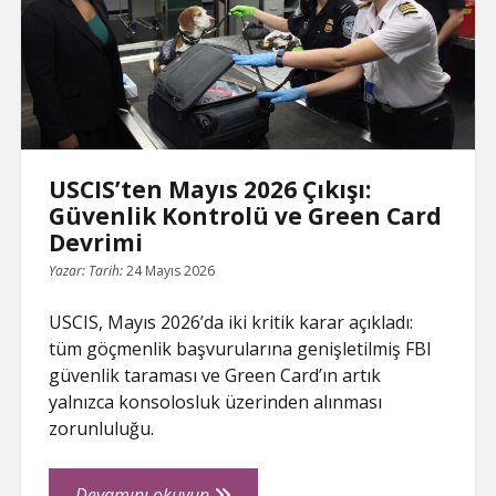
Vizelerinde
e
Son
Durum
USCIS’ten Mayıs 2026 Çıkışı:
Güvenlik Kontrolü ve Green Card
Devrimi
Yazar:
Tarih:
24 Mayıs 2026
USCIS, Mayıs 2026’da iki kritik karar açıkladı:
tüm göçmenlik başvurularına genişletilmiş FBI
güvenlik taraması ve Green Card’ın artık
yalnızca konsolosluk üzerinden alınması
zorunluluğu.
USCIS’ten
Devamını okuyun