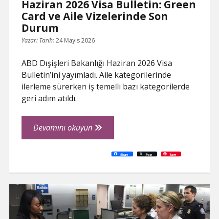
Haziran 2026 Visa Bulletin: Green
Card ve Aile Vizelerinde Son
Durum
Yazar:
Tarih:
24 Mayıs 2026
ABD Dışişleri Bakanlığı Haziran 2026 Visa
Bulletin’ini yayımladı. Aile kategorilerinde
ilerleme sürerken iş temelli bazı kategorilerde
geri adım atıldı.
Haziran
Devamını okuyun
2026
Visa
C
P
E
F
P
W
R
L
G
X
S
Share
Post
Save
o
r
m
a
i
h
e
i
o
h
Bulletin:
p
i
a
c
n
a
d
n
o
a
y
n
i
e
t
t
d
k
g
r
L
t
l
b
e
s
i
e
l
e
Green
i
o
r
A
t
d
e
n
o
e
p
I
T
Card
k
k
s
p
n
r
t
a
ve
n
s
l
Aile
a
t