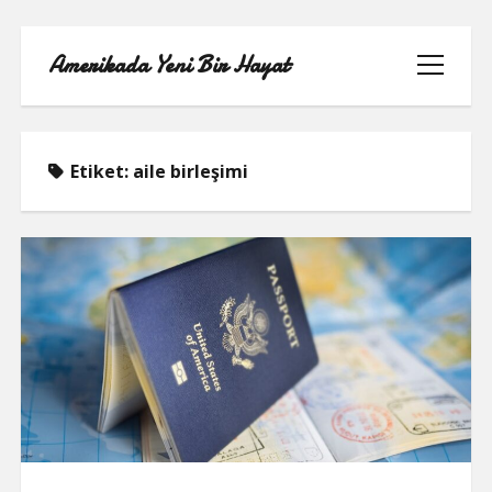
Amerikada Yeni Bir Hayat
menüyü
aç
Etiket:
aile birleşimi
ÖRNEK SAYFA