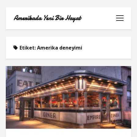
Amerikada Yeni Bir Hayat
menüyü
aç
Etiket:
Amerika deneyimi
ÖRNEK SAYFA