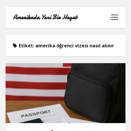
Amerikada Yeni Bir Hayat
menüyü
aç
Etiket:
amerika öğrenci vizesi nasıl alınır
ÖRNEK SAYFA