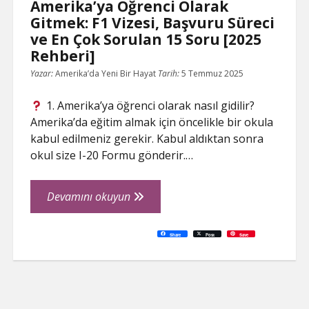
Amerika’ya Öğrenci Olarak
Gitmek: F1 Vizesi, Başvuru Süreci
ve En Çok Sorulan 15 Soru [2025
Rehberi]
Yazar:
Amerika’da Yeni Bir Hayat
Tarih:
5 Temmuz 2025
1. Amerika’ya öğrenci olarak nasıl gidilir?
Amerika’da eğitim almak için öncelikle bir okula
kabul edilmeniz gerekir. Kabul aldıktan sonra
okul size I-20 Formu gönderir.…
Amerika’ya
Devamını okuyun
Öğrenci
Olarak
C
P
E
F
P
W
R
L
G
X
S
Share
Post
Save
o
r
m
a
i
h
e
i
o
h
Gitmek:
p
i
a
c
n
a
d
n
o
a
y
n
i
e
t
t
d
k
g
r
L
t
l
b
e
s
i
e
l
e
F1
i
o
r
A
t
d
e
n
o
e
p
I
T
Vizesi,
k
k
s
p
n
r
t
a
Başvuru
n
s