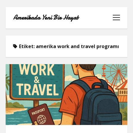
Amerikada Yeni Bir Hayat
menüyü
aç
Etiket:
amerika work and travel programı
ÖRNEK SAYFA