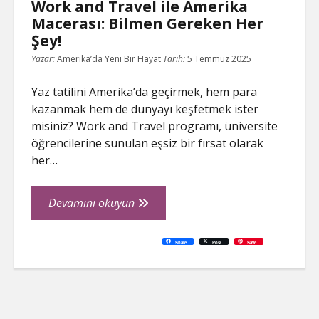
Work and Travel ile Amerika
Macerası: Bilmen Gereken Her
Şey!
Yazar:
Amerika’da Yeni Bir Hayat
Tarih:
5 Temmuz 2025
Yaz tatilini Amerika’da geçirmek, hem para
kazanmak hem de dünyayı keşfetmek ister
misiniz? Work and Travel programı, üniversite
öğrencilerine sunulan eşsiz bir fırsat olarak
her…
Work
Devamını okuyun
and
Travel
C
P
E
F
P
W
R
L
G
X
S
Share
Post
Save
o
r
m
a
i
h
e
i
o
h
ile
p
i
a
c
n
a
d
n
o
a
y
n
i
e
t
t
d
k
g
r
L
t
l
b
e
s
i
e
l
e
Amerika
i
o
r
A
t
d
e
n
o
e
p
I
T
Macerası:
k
k
s
p
n
r
t
a
Bilmen
n
s