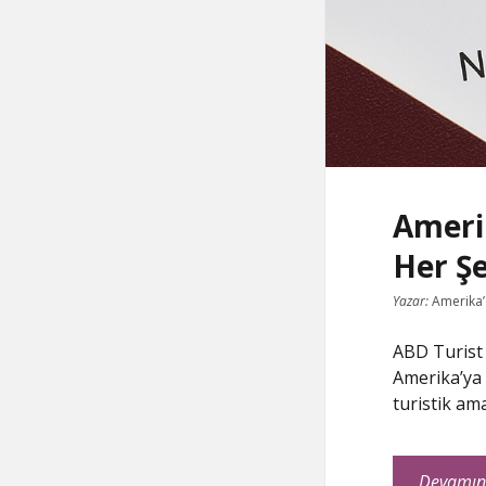
Amerik
Her Ş
Yazar:
Amerika’
ABD Turist 
Amerika’ya 
turistik am
Devamın