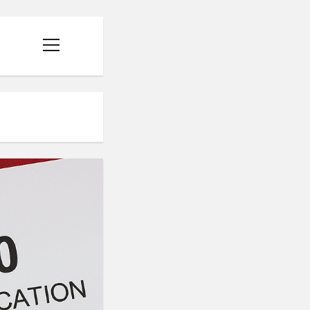
menüyü
aç