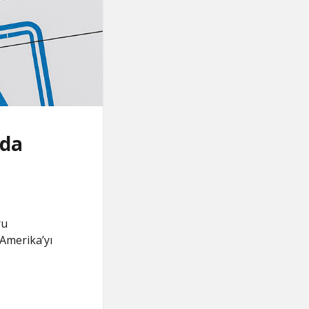
nda
ru
 Amerika’yı