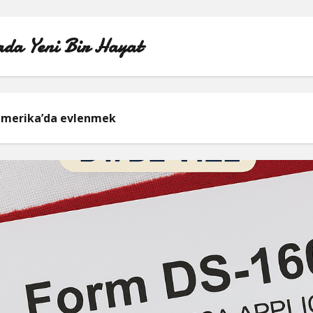
da Yeni Bir Hayat
ÖRNEK SAYFA
merika’da evlenmek