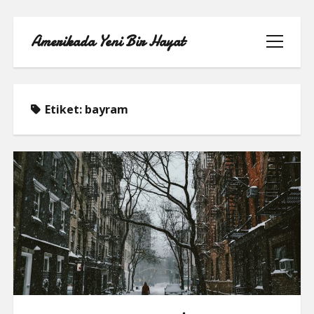
Amerikada Yeni Bir Hayat
menüyü
aç
Etiket:
bayram
ÖRNEK SAYFA