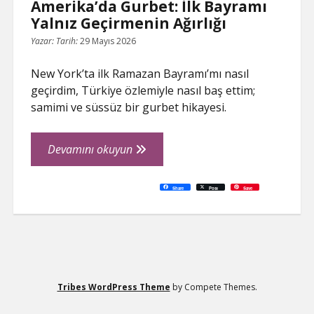
Amerika’da Gurbet: İlk Bayramı
Yalnız Geçirmenin Ağırlığı
Yazar:
Tarih:
29 Mayıs 2026
New York’ta ilk Ramazan Bayramı’mı nasıl
geçirdim, Türkiye özlemiyle nasıl baş ettim;
samimi ve süssüz bir gurbet hikayesi.
Amerika’da
Devamını okuyun
Gurbet:
İlk
C
P
E
F
P
W
R
L
G
X
S
Share
Post
Save
o
r
m
a
i
h
e
i
o
h
Bayramı
p
i
a
c
n
a
d
n
o
a
y
n
i
e
t
t
d
k
g
r
L
t
l
b
e
s
i
e
l
e
Yalnız
i
o
r
A
t
d
e
n
o
e
p
I
T
Geçirmenin
k
k
s
p
n
r
t
a
Ağırlığı
n
s
l
a
t
e
Tribes WordPress Theme
by Compete Themes.