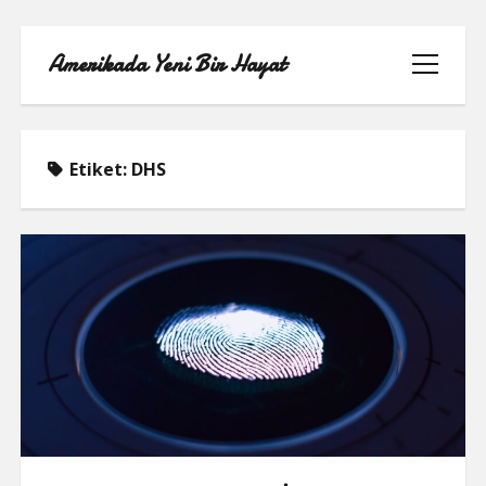
Amerikada Yeni Bir Hayat
menüyü
aç
Etiket:
DHS
ÖRNEK SAYFA