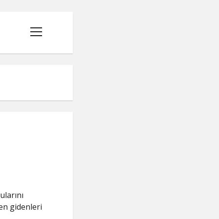
menüyü
aç
ularını
den gidenleri