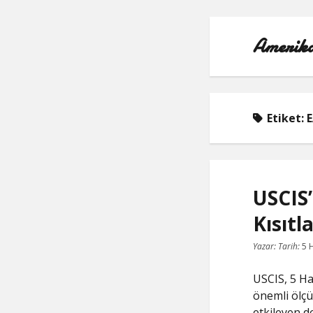
Amerika
Etiket:
E
USCIS’
Kısıtl
Yazar:
Tarih:
5 
USCIS, 5 Ha
önemli ölçüd
etkileyen de