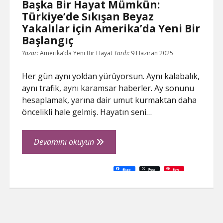
Başka Bir Hayat Mümkün:
Türkiye’de Sıkışan Beyaz
Yakalılar için Amerika’da Yeni Bir
Başlangıç
Yazar:
Amerika’da Yeni Bir Hayat
Tarih:
9 Haziran 2025
Her gün aynı yoldan yürüyorsun. Aynı kalabalık,
aynı trafik, aynı karamsar haberler. Ay sonunu
hesaplamak, yarına dair umut kurmaktan daha
öncelikli hale gelmiş. Hayatın seni…
Başka
Devamını okuyun
Bir
Hayat
C
P
E
F
P
W
R
L
G
X
S
Share
Post
Save
o
r
m
a
i
h
e
i
o
h
Mümkün:
p
i
a
c
n
a
d
n
o
a
y
n
i
e
t
t
d
k
g
r
L
t
l
b
e
s
i
e
l
e
Türkiye’de
i
o
r
A
t
d
e
n
o
e
p
I
T
Sıkışan
k
k
s
p
n
r
t
a
Beyaz
n
s