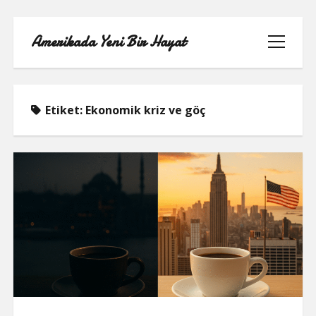
Amerikada Yeni Bir Hayat
menüyü
aç
Etiket:
Ekonomik kriz ve göç
ÖRNEK SAYFA