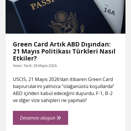
485
Krizi
Green Card Artık ABD Dışından:
21 Mayıs Politikası Türkleri Nasıl
Etkiler?
Yazar:
Tarih:
28 Mayıs 2026
USCIS, 21 Mayıs 2026’dan itibaren Green Card
başvurularını yalnızca “olağanüstü koşullarda”
ABD içinden kabul edeceğini duyurdu. F-1, B-2
ve diğer vize sahipleri ne yapmalı?
Green
Devamını okuyun
Card