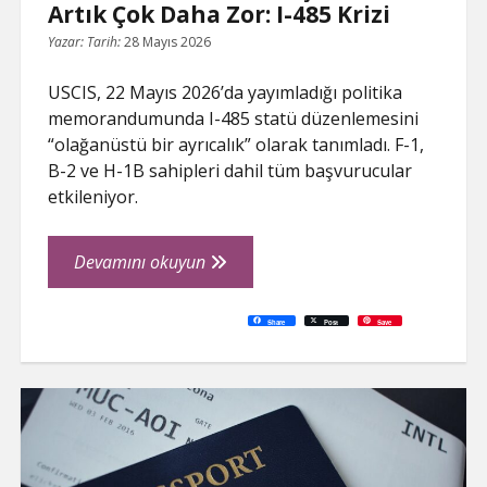
Artık Çok Daha Zor: I-485 Krizi
Yazar:
Tarih:
28 Mayıs 2026
USCIS, 22 Mayıs 2026’da yayımladığı politika
memorandumunda I-485 statü düzenlemesini
“olağanüstü bir ayrıcalık” olarak tanımladı. F-1,
B-2 ve H-1B sahipleri dahil tüm başvurucular
etkileniyor.
ABD’de
Devamını okuyun
Green
Card
C
P
E
F
P
W
R
L
G
X
S
Share
Post
Save
o
r
m
a
i
h
e
i
o
h
Başvurusu
p
i
a
c
n
a
d
n
o
a
y
n
i
e
t
t
d
k
g
r
L
t
l
b
e
s
i
e
l
e
Artık
i
o
r
A
t
d
e
n
o
e
p
I
T
Çok
k
k
s
p
n
r
t
a
Daha
n
s
l
Zor:
a
t
I-
e