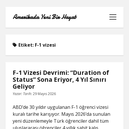
Amerikada Yeni Bir Hayat
menüyü
aç
Etiket:
F-1 vizesi
ÖRNEK SAYFA
F-1 Vizesi Devrimi: “Duration of
Status” Sona Eriyor, 4 Yıl Sınırı
Geliyor
Yazar:
Tarih:
29 Mayıs 2026
ABD’de 30 yıldır uygulanan F-1 öğrenci vizesi
kuralı tarihe karışıyor. Mayıs 2026’da sunulan
yeni düzenlemeyle Türk öğrenciler dahil tüm
uluslararası öğrenciler 4 yıllık sabit kalış