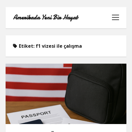
Amerikada Yeni Bir Hayat
menüyü
aç
Etiket:
f1 vizesi ile çalışma
ÖRNEK SAYFA