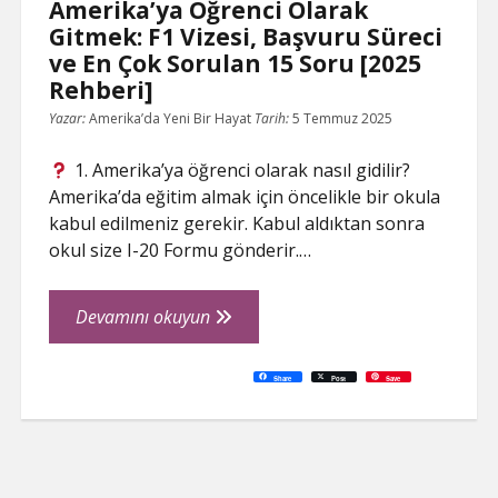
Amerika’ya Öğrenci Olarak
Gitmek: F1 Vizesi, Başvuru Süreci
ve En Çok Sorulan 15 Soru [2025
Rehberi]
Yazar:
Amerika’da Yeni Bir Hayat
Tarih:
5 Temmuz 2025
1. Amerika’ya öğrenci olarak nasıl gidilir?
Amerika’da eğitim almak için öncelikle bir okula
kabul edilmeniz gerekir. Kabul aldıktan sonra
okul size I-20 Formu gönderir.…
Amerika’ya
Devamını okuyun
Öğrenci
Olarak
C
P
E
F
P
W
R
L
G
X
S
Share
Post
Save
o
r
m
a
i
h
e
i
o
h
Gitmek:
p
i
a
c
n
a
d
n
o
a
y
n
i
e
t
t
d
k
g
r
L
t
l
b
e
s
i
e
l
e
F1
i
o
r
A
t
d
e
n
o
e
p
I
T
Vizesi,
k
k
s
p
n
r
t
a
Başvuru
n
s