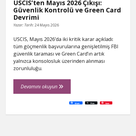
USCIS’ten Mayıs 2026 Çıkışı:
Güvenlik Kontrolü ve Green Card
Devrimi
Yazar:
Tarih:
24 Mayıs 2026
USCIS, Mayıs 2026’da iki kritik karar açıkladı:
tüm göçmenlik başvurularına genişletilmiş FBI
güvenlik taraması ve Green Card’ın artık
yalnızca konsolosluk üzerinden alınması
zorunluluğu.
USCIS’ten
Devamını okuyun
Mayıs
2026
C
P
E
F
P
W
R
L
G
X
S
Share
Post
Save
o
r
m
a
i
h
e
i
o
h
Çıkışı:
p
i
a
c
n
a
d
n
o
a
y
n
i
e
t
t
d
k
g
r
L
t
l
b
e
s
i
e
l
e
Güvenlik
i
o
r
A
t
d
e
n
o
e
p
I
T
Kontrolü
k
k
s
p
n
r
t
a
ve
n
s