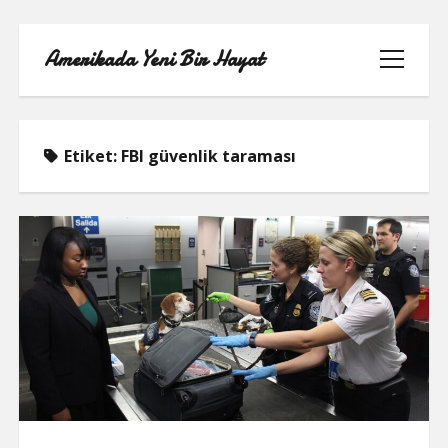
Amerikada Yeni Bir Hayat
menüyü
aç
Etiket:
FBI güvenlik taraması
ÖRNEK SAYFA