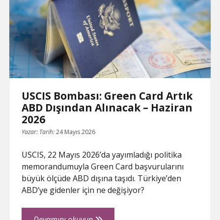
l
Green
a
t
Card
e
Devrimi
USCIS Bombası: Green Card Artık
ABD Dışından Alınacak – Haziran
2026
Yazar:
Tarih:
24 Mayıs 2026
USCIS, 22 Mayıs 2026’da yayımladığı politika
memorandumuyla Green Card başvurularını
büyük ölçüde ABD dışına taşıdı. Türkiye’den
ABD’ye gidenler için ne değişiyor?
USCIS
Devamını okuyun