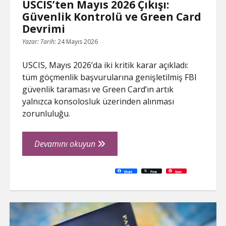
USCIS’ten Mayıs 2026 Çıkışı:
Güvenlik Kontrolü ve Green Card
Devrimi
Yazar:
Tarih:
24 Mayıs 2026
USCIS, Mayıs 2026’da iki kritik karar açıkladı:
tüm göçmenlik başvurularına genişletilmiş FBI
güvenlik taraması ve Green Card’ın artık
yalnızca konsolosluk üzerinden alınması
zorunluluğu.
USCIS’ten
Devamını okuyun
Mayıs
2026
C
P
E
F
P
W
R
L
G
X
S
Share
Post
Save
o
r
m
a
i
h
e
i
o
h
Çıkışı:
p
i
a
c
n
a
d
n
o
a
y
n
i
e
t
t
d
k
g
r
L
t
l
b
e
s
i
e
l
e
Güvenlik
i
o
r
A
t
d
e
n
o
e
p
I
T
Kontrolü
k
k
s
p
n
r
t
a
ve
n
s