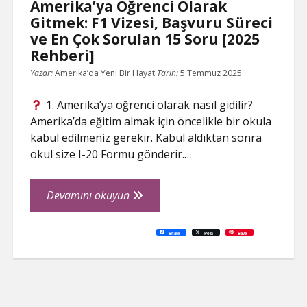
Amerika’ya Öğrenci Olarak
Gitmek: F1 Vizesi, Başvuru Süreci
ve En Çok Sorulan 15 Soru [2025
Rehberi]
Yazar:
Amerika’da Yeni Bir Hayat
Tarih:
5 Temmuz 2025
1. Amerika’ya öğrenci olarak nasıl gidilir?
Amerika’da eğitim almak için öncelikle bir okula
kabul edilmeniz gerekir. Kabul aldıktan sonra
okul size I-20 Formu gönderir.…
Amerika’ya
Devamını okuyun
Öğrenci
Olarak
C
P
E
F
P
W
R
L
G
X
S
Share
Post
Save
o
r
m
a
i
h
e
i
o
h
Gitmek:
p
i
a
c
n
a
d
n
o
a
y
n
i
e
t
t
d
k
g
r
L
t
l
b
e
s
i
e
l
e
F1
i
o
r
A
t
d
e
n
o
e
p
I
T
Vizesi,
k
k
s
p
n
r
t
a
Başvuru
n
s