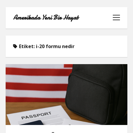
Amerikada Yeni Bir Hayat
menüyü
aç
Etiket:
i-20 formu nedir
ÖRNEK SAYFA