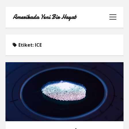
Amerikada Yeni Bir Hayat
menüyü
aç
Etiket:
ICE
ÖRNEK SAYFA