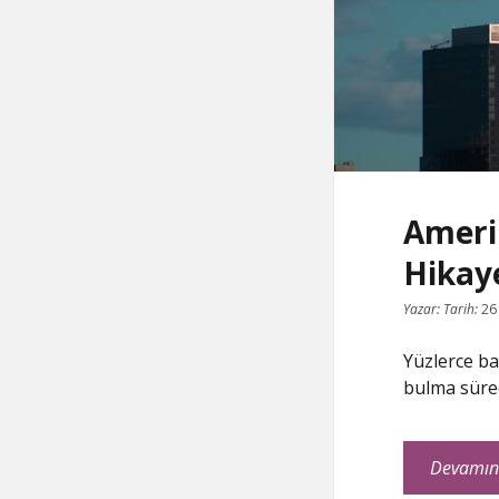
Amerik
Hika
Yazar:
Tarih:
26
Yüzlerce ba
bulma sürec
Devamın