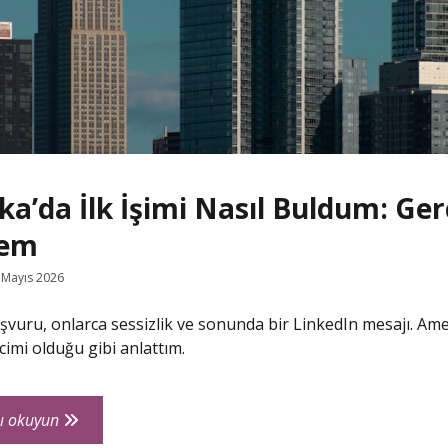
a’da İlk İşimi Nasıl Buldum: Ge
yem
 Mayıs 2026
şvuru, onlarca sessizlik ve sonunda bir LinkedIn mesajı. Ame
imi olduğu gibi anlattım.
Amerika’da
ı okuyun
İlk