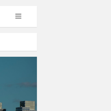
menüyü
aç