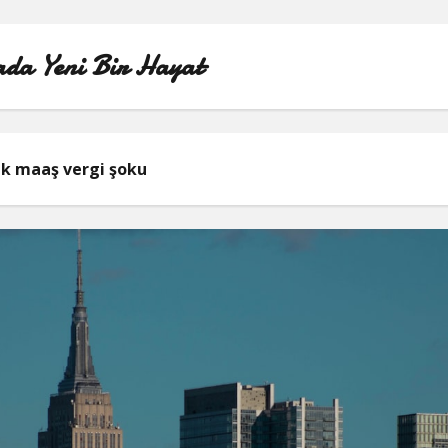
da Yeni Bir Hayat
ÖRNEK SAYFA
lk maaş vergi şoku