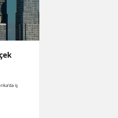
rçek
rika’da iş