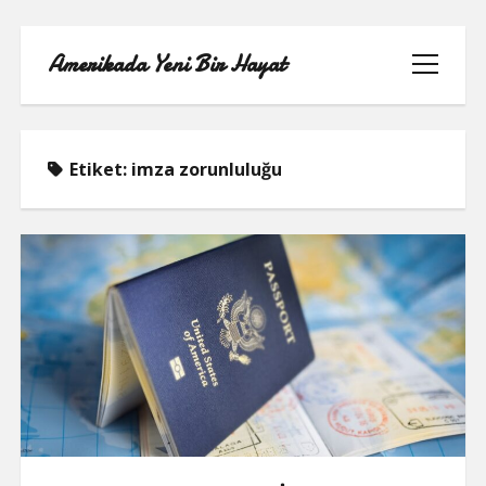
Amerikada Yeni Bir Hayat
menüyü
aç
Etiket:
imza zorunluluğu
ÖRNEK SAYFA