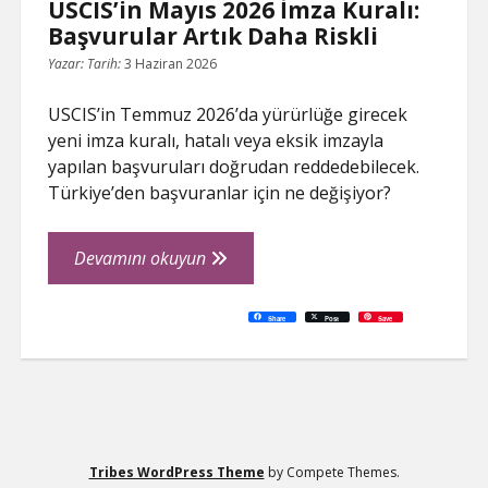
USCIS’in Mayıs 2026 İmza Kuralı:
Başvurular Artık Daha Riskli
Yazar:
Tarih:
3 Haziran 2026
USCIS’in Temmuz 2026’da yürürlüğe girecek
yeni imza kuralı, hatalı veya eksik imzayla
yapılan başvuruları doğrudan reddedebilecek.
Türkiye’den başvuranlar için ne değişiyor?
USCIS’in
Devamını okuyun
Mayıs
2026
C
P
E
F
P
W
R
L
G
X
S
Share
Post
Save
o
r
m
a
i
h
e
i
o
h
İmza
p
i
a
c
n
a
d
n
o
a
y
n
i
e
t
t
d
k
g
r
L
t
l
b
e
s
i
e
l
e
Kuralı:
i
o
r
A
t
d
e
n
o
e
p
I
T
Başvurular
k
k
s
p
n
r
t
a
Artık
n
s
l
Daha
a
t
Riskli
e
Tribes WordPress Theme
by Compete Themes.