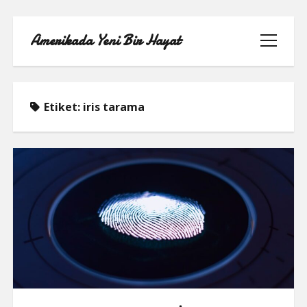
Amerikada Yeni Bir Hayat
menüyü
aç
Etiket:
iris tarama
ÖRNEK SAYFA