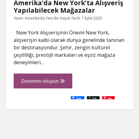
Amerika’da New York’ta Alışveriş
Yapılabilecek Mağazalar
Yazar:
Amerika’da Yeni Bir Hayat
Tarih:
7 Eylül 2025
New York Alışverişinin Önemi New York,
alışverişin kalbi olarak dünya genelinde tanınan
bir destinasyondur. Şehir, zengin kültürel
çeşitliliği, prestijli markaları ve eşsiz mağaza
deneyimleri…
Amerika’da
Devamını okuyun
New
York’ta
C
P
E
F
P
W
R
L
G
X
S
Share
Post
Save
o
r
m
a
i
h
e
i
o
h
Alışveriş
p
i
a
c
n
a
d
n
o
a
y
n
i
e
t
t
d
k
g
r
L
t
l
b
e
s
i
e
l
e
Yapılabilecek
i
o
r
A
t
d
e
n
o
e
p
I
T
Mağazalar
k
k
s
p
n
r
t
a
n
s
l
a
t