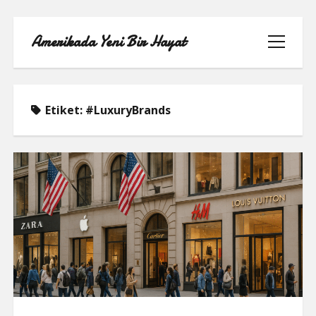
Amerikada Yeni Bir Hayat
menüyü
aç
Etiket:
#LuxuryBrands
ÖRNEK SAYFA