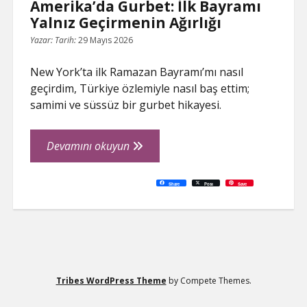
Amerika’da Gurbet: İlk Bayramı
Yalnız Geçirmenin Ağırlığı
Yazar:
Tarih:
29 Mayıs 2026
New York’ta ilk Ramazan Bayramı’mı nasıl
geçirdim, Türkiye özlemiyle nasıl baş ettim;
samimi ve süssüz bir gurbet hikayesi.
Amerika’da
Devamını okuyun
Gurbet:
İlk
C
P
E
F
P
W
R
L
G
X
S
Share
Post
Save
o
r
m
a
i
h
e
i
o
h
Bayramı
p
i
a
c
n
a
d
n
o
a
y
n
i
e
t
t
d
k
g
r
L
t
l
b
e
s
i
e
l
e
Yalnız
i
o
r
A
t
d
e
n
o
e
p
I
T
Geçirmenin
k
k
s
p
n
r
t
a
Ağırlığı
n
s
l
a
t
e
Tribes WordPress Theme
by Compete Themes.