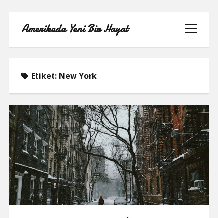
Amerikada Yeni Bir Hayat
menüyü
aç
Etiket:
New York
ÖRNEK SAYFA