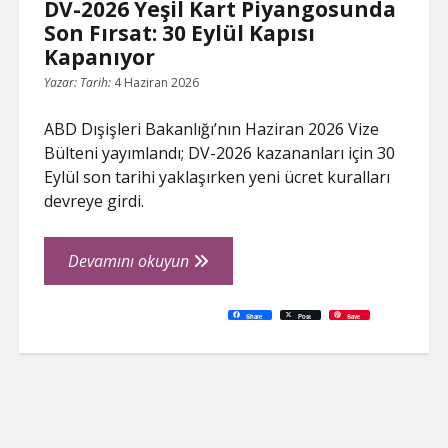
DV-2026 Yeşil Kart Piyangosunda
Son Fırsat: 30 Eylül Kapısı
Kapanıyor
Yazar:
Tarih:
4 Haziran 2026
ABD Dışişleri Bakanlığı’nın Haziran 2026 Vize
Bülteni yayımlandı; DV-2026 kazananları için 30
Eylül son tarihi yaklaşırken yeni ücret kuralları
devreye girdi.
DV-
Devamını okuyun
2026
Yeşil
C
P
E
F
P
W
R
L
G
X
S
Share
Post
Save
o
r
m
a
i
h
e
i
o
h
Kart
p
i
a
c
n
a
d
n
o
a
y
n
i
e
t
t
d
k
g
r
L
t
l
b
e
s
i
e
l
e
Piyangosunda
i
o
r
A
t
d
e
n
o
e
p
I
T
Son
k
k
s
p
n
r
t
a
Fırsat:
n
s
l
30
a
t