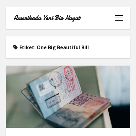
Amerikada Yeni Bir Hayat
menüyü
aç
Etiket:
One Big Beautiful Bill
ÖRNEK SAYFA