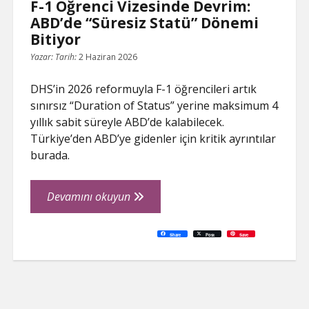
F-1 Öğrenci Vizesinde Devrim:
ABD’de “Süresiz Statü” Dönemi
Bitiyor
Yazar:
Tarih:
2 Haziran 2026
DHS’in 2026 reformuyla F-1 öğrencileri artık
sınırsız “Duration of Status” yerine maksimum 4
yıllık sabit süreyle ABD’de kalabilecek.
Türkiye’den ABD’ye gidenler için kritik ayrıntılar
burada.
F-
Devamını okuyun
1
Öğrenci
C
P
E
F
P
W
R
L
G
X
S
Share
Post
Save
o
r
m
a
i
h
e
i
o
h
Vizesinde
p
i
a
c
n
a
d
n
o
a
y
n
i
e
t
t
d
k
g
r
L
t
l
b
e
s
i
e
l
e
Devrim:
i
o
r
A
t
d
e
n
o
e
p
I
T
ABD’de
k
k
s
p
n
r
t
a
“Süresiz
n
s