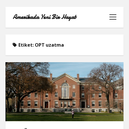
Amerikada Yeni Bir Hayat
menüyü
aç
Etiket:
OPT uzatma
ÖRNEK SAYFA