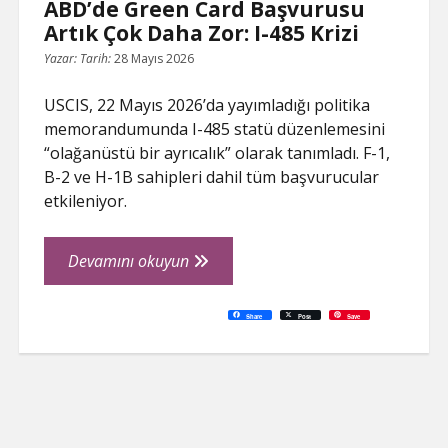
ABD’de Green Card Başvurusu
Artık Çok Daha Zor: I-485 Krizi
Yazar:
Tarih:
28 Mayıs 2026
USCIS, 22 Mayıs 2026’da yayımladığı politika
memorandumunda I-485 statü düzenlemesini
“olağanüstü bir ayrıcalık” olarak tanımladı. F-1,
B-2 ve H-1B sahipleri dahil tüm başvurucular
etkileniyor.
ABD’de
Devamını okuyun
Green
Card
C
P
E
F
P
W
R
L
G
X
S
Share
Post
Save
o
r
m
a
i
h
e
i
o
h
Başvurusu
p
i
a
c
n
a
d
n
o
a
y
n
i
e
t
t
d
k
g
r
L
t
l
b
e
s
i
e
l
e
Artık
i
o
r
A
t
d
e
n
o
e
p
I
T
Çok
k
k
s
p
n
r
t
a
Daha
n
s
l
Zor:
a
t