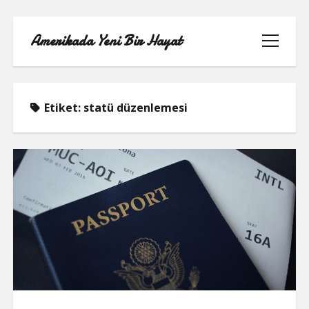
Amerikada Yeni Bir Hayat
menüyü
aç
Etiket:
statü düzenlemesi
ÖRNEK SAYFA