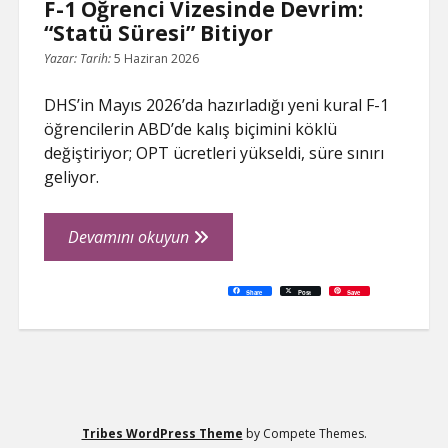
F-1 Öğrenci Vizesinde Devrim:
“Statü Süresi” Bitiyor
Yazar:
Tarih:
5 Haziran 2026
DHS’in Mayıs 2026’da hazırladığı yeni kural F-1
öğrencilerin ABD’de kalış biçimini köklü
değiştiriyor; OPT ücretleri yükseldi, süre sınırı
geliyor.
F-
Devamını okuyun
1
Öğrenci
C
P
E
F
P
W
R
L
G
X
S
Share
Post
Save
o
r
m
a
i
h
e
i
o
h
Vizesinde
p
i
a
c
n
a
d
n
o
a
y
n
i
e
t
t
d
k
g
r
L
t
l
b
e
s
i
e
l
e
Devrim:
i
o
r
A
t
d
e
n
o
e
p
I
T
“Statü
k
k
s
p
n
r
t
a
Süresi”
n
s
l
Bitiyor
a
t
e
Tribes WordPress Theme
by Compete Themes.