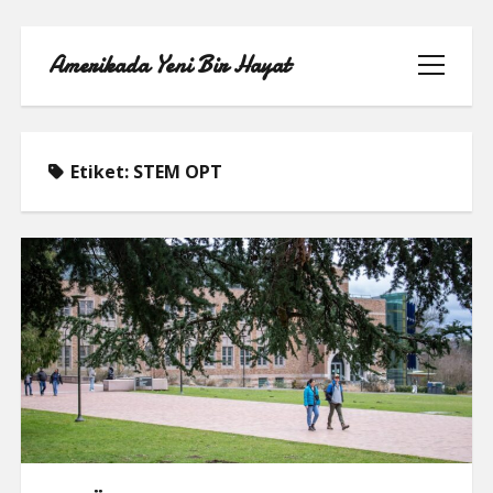
Amerikada Yeni Bir Hayat
menüyü
aç
Etiket:
STEM OPT
ÖRNEK SAYFA