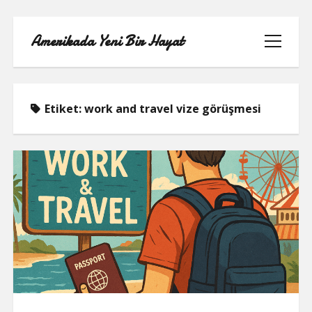
Amerikada Yeni Bir Hayat
menüyü
aç
Etiket:
work and travel vize görüşmesi
ÖRNEK SAYFA