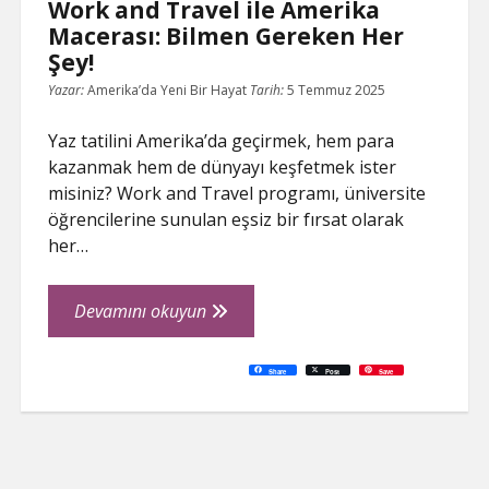
Work and Travel ile Amerika
Macerası: Bilmen Gereken Her
Şey!
Yazar:
Amerika’da Yeni Bir Hayat
Tarih:
5 Temmuz 2025
Yaz tatilini Amerika’da geçirmek, hem para
kazanmak hem de dünyayı keşfetmek ister
misiniz? Work and Travel programı, üniversite
öğrencilerine sunulan eşsiz bir fırsat olarak
her…
Work
Devamını okuyun
and
Travel
C
P
E
F
P
W
R
L
G
X
S
Share
Post
Save
o
r
m
a
i
h
e
i
o
h
ile
p
i
a
c
n
a
d
n
o
a
y
n
i
e
t
t
d
k
g
r
L
t
l
b
e
s
i
e
l
e
Amerika
i
o
r
A
t
d
e
n
o
e
p
I
T
Macerası:
k
k
s
p
n
r
t
a
Bilmen
n
s