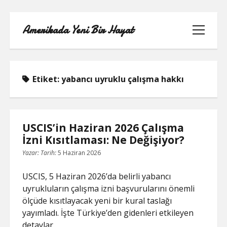
Amerikada Yeni Bir Hayat
menüyü
aç
Etiket:
yabancı uyruklu çalışma hakkı
ÖRNEK SAYFA
USCIS’in Haziran 2026 Çalışma
İzni Kısıtlaması: Ne Değişiyor?
Yazar:
Tarih:
5 Haziran 2026
USCIS, 5 Haziran 2026’da belirli yabancı
uyrukluların çalışma izni başvurularını önemli
ölçüde kısıtlayacak yeni bir kural taslağı
yayımladı. İşte Türkiye’den gidenleri etkileyen
detaylar.