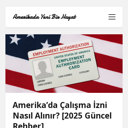
Amerikada Yeni Bir Hayat
menüyü
aç
ÖRNEK SAYFA
Amerika’da Çalışma İzni
Nasıl Alınır? [2025 Güncel
Rehber]