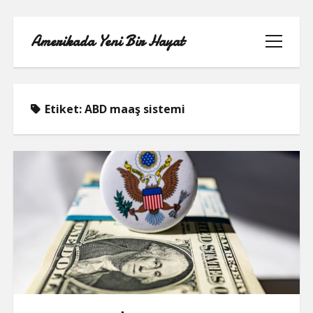
Amerikada Yeni Bir Hayat
menüyü
aç
Etiket:
ABD maaş sistemi
ÖRNEK SAYFA