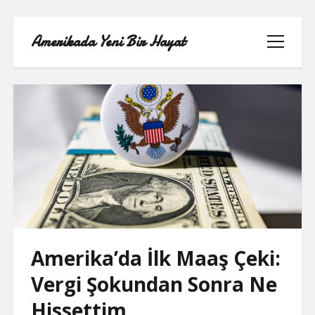
Amerikada Yeni Bir Hayat
menüyü
aç
ÖRNEK SAYFA
Amerika’da İlk Maaş Çeki:
Vergi Şokundan Sonra Ne
Hissettim