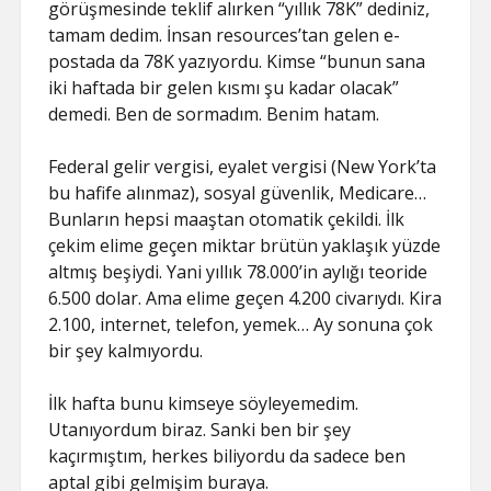
görüşmesinde teklif alırken “yıllık 78K” dediniz,
tamam dedim. İnsan resources’tan gelen e-
postada da 78K yazıyordu. Kimse “bunun sana
iki haftada bir gelen kısmı şu kadar olacak”
demedi. Ben de sormadım. Benim hatam.
Federal gelir vergisi, eyalet vergisi (New York’ta
bu hafife alınmaz), sosyal güvenlik, Medicare…
Bunların hepsi maaştan otomatik çekildi. İlk
çekim elime geçen miktar brütün yaklaşık yüzde
altmış beşiydi. Yani yıllık 78.000’in aylığı teoride
6.500 dolar. Ama elime geçen 4.200 civarıydı. Kira
2.100, internet, telefon, yemek… Ay sonuna çok
bir şey kalmıyordu.
İlk hafta bunu kimseye söyleyemedim.
Utanıyordum biraz. Sanki ben bir şey
kaçırmıştım, herkes biliyordu da sadece ben
aptal gibi gelmişim buraya.