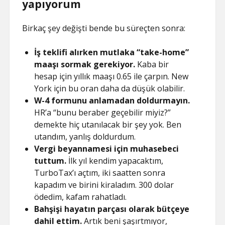
yapıyorum
Birkaç şey değişti bende bu süreçten sonra:
İş teklifi alırken mutlaka “take-home”
maaşı sormak gerekiyor.
Kaba bir
hesap için yıllık maaşı 0.65 ile çarpın. New
York için bu oran daha da düşük olabilir.
W-4 formunu anlamadan doldurmayın.
HR’a “bunu beraber geçebilir miyiz?”
demekte hiç utanılacak bir şey yok. Ben
utandım, yanlış doldurdum.
Vergi beyannamesi için muhasebeci
tuttum.
İlk yıl kendim yapacaktım,
TurboTax’ı açtım, iki saatten sonra
kapadım ve birini kiraladım. 300 dolar
ödedim, kafam rahatladı.
Bahşişi hayatın parçası olarak bütçeye
dahil ettim.
Artık beni şaşırtmıyor,