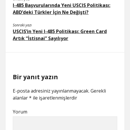
I-485 Başvurularında Yeni USCIS Politikası:
ABD’deki Türkler İçin Ne Değişti?
Sonraki yazı
USCIS’in Yeni I-485 Politikası: Green Card
Artık “İstisnai” Sayılıyor
Bir yanıt yazın
E-posta adresiniz yayınlanmayacak.
Gerekli
alanlar
*
ile işaretlenmişlerdir
Yorum