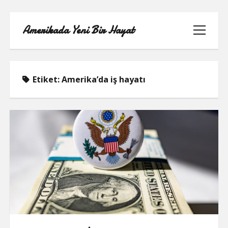
Amerikada Yeni Bir Hayat
menüyü
aç
Etiket:
Amerika’da iş hayatı
ÖRNEK SAYFA