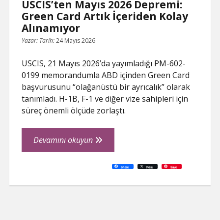
USCIS’ten Mayıs 2026 Depremi:
Green Card Artık İçeriden Kolay
Alınamıyor
Yazar:
Tarih:
24 Mayıs 2026
USCIS, 21 Mayıs 2026’da yayımladığı PM-602-
0199 memorandumla ABD içinden Green Card
başvurusunu “olağanüstü bir ayrıcalık” olarak
tanımladı. H-1B, F-1 ve diğer vize sahipleri için
süreç önemli ölçüde zorlaştı.
USCIS’ten
Devamını okuyun
Mayıs
2026
C
P
E
F
P
W
R
L
G
X
S
Share
Post
Save
o
r
m
a
i
h
e
i
o
h
Depremi:
p
i
a
c
n
a
d
n
o
a
y
n
i
e
t
t
d
k
g
r
L
t
l
b
e
s
i
e
l
e
Green
i
o
r
A
t
d
e
n
o
e
p
I
T
Card
k
k
s
p
n
r
t
a
Artık
n
s