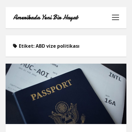
Amerikada Yeni Bir Hayat
menüyü
aç
Etiket:
ABD vize politikası
ÖRNEK SAYFA