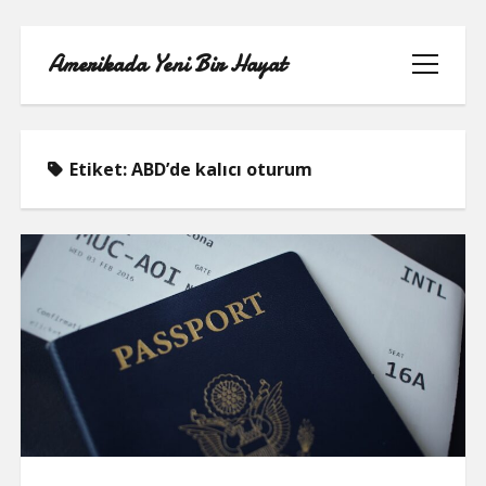
Amerikada Yeni Bir Hayat
menüyü
aç
Etiket:
ABD’de kalıcı oturum
ÖRNEK SAYFA