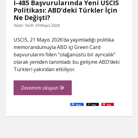
I-485 Başvurularında Yeni USCIS
Politikası: ABD’deki Türkler İçin
Ne Değişti?
Yazar:
Tarih:
29 Mayıs 2026
USCIS, 21 Mayıs 2026’da yayımladığı politika
memorandumuyla ABD içi Green Card
başvurularını fiilen “olağanüstü bir ayrıcalık”
olarak yeniden tanımladı; bu gelişme ABD’deki
Türkleri yakından etkiliyor.
I-
Devamını okuyun
485
Başvurularında
C
P
E
F
P
W
R
L
G
X
S
Share
Post
Save
o
r
m
a
i
h
e
i
o
h
Yeni
p
i
a
c
n
a
d
n
o
a
y
n
i
e
t
t
d
k
g
r
L
t
l
b
e
s
i
e
l
e
USCIS
i
o
r
A
t
d
e
n
o
e
p
I
T
Politikası:
k
k
s
p
n
r
t
a
ABD’deki
n
s