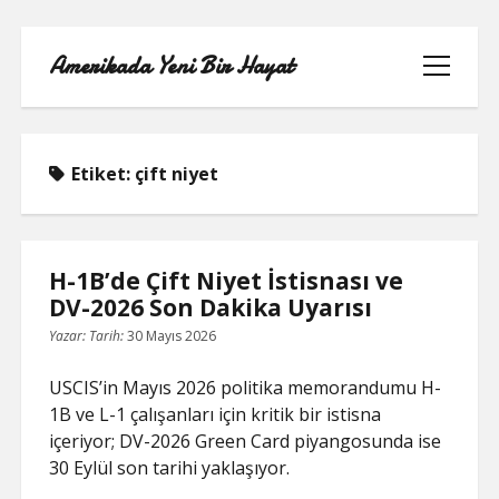
Amerikada Yeni Bir Hayat
menüyü
aç
Etiket:
çift niyet
ÖRNEK SAYFA
H-1B’de Çift Niyet İstisnası ve
DV-2026 Son Dakika Uyarısı
Yazar:
Tarih:
30 Mayıs 2026
USCIS’in Mayıs 2026 politika memorandumu H-
1B ve L-1 çalışanları için kritik bir istisna
içeriyor; DV-2026 Green Card piyangosunda ise
30 Eylül son tarihi yaklaşıyor.