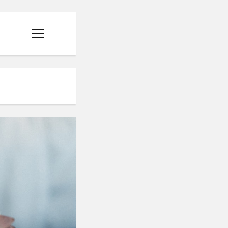
menüyü
aç