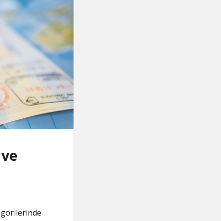
 ve
egorilerinde