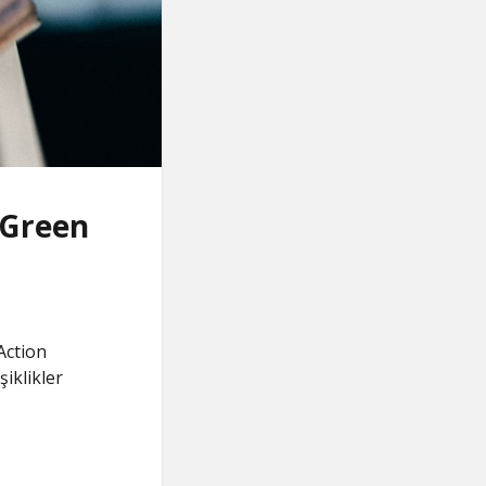
ı Green
Action
iklikler