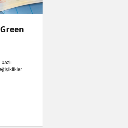
 Green
 bazlı
ğişiklikler