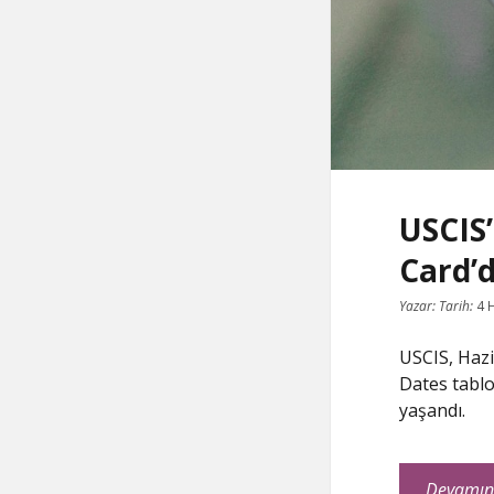
USCIS’
Card’d
Yazar:
Tarih:
4 
USCIS, Hazi
Dates tablo
yaşandı.
Devamın