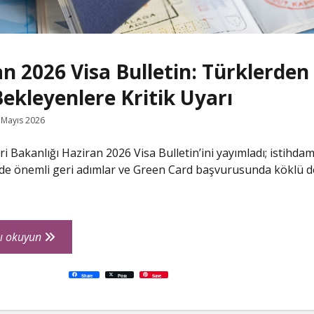
n 2026 Visa Bulletin: Türklerden
ekleyenlere Kritik Uyarı
 Mayıs 2026
i Bakanlığı Haziran 2026 Visa Bulletin’ini yayımladı; istihdam
de önemli geri adımlar ve Green Card başvurusunda köklü de
Haziran
ı okuyun
2026
Visa
P
W
R
L
G
X
S
Share
Post
Save
i
h
e
i
o
h
Bulletin:
n
a
d
n
o
a
t
t
d
k
g
r
e
s
i
e
l
e
Türklerden
r
A
t
d
e