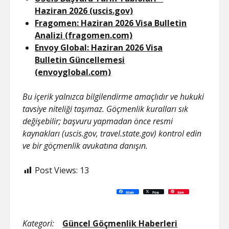
Haziran 2026 (uscis.gov)
Fragomen: Haziran 2026 Visa Bulletin
Analizi (fragomen.com)
Envoy Global: Haziran 2026 Visa
Bulletin Güncellemesi
(envoyglobal.com)
Bu içerik yalnızca bilgilendirme amaçlıdır ve hukuki
tavsiye niteliği taşımaz. Göçmenlik kuralları sık
değişebilir; başvuru yapmadan önce resmi
kaynakları (uscis.gov, travel.state.gov) kontrol edin
ve bir göçmenlik avukatına danışın.
Post Views:
13
C
P
E
F
P
W
R
L
G
X
S
Share
Post
Save
o
r
m
a
i
h
e
i
o
h
p
i
a
c
n
a
d
n
o
a
y
n
i
e
t
t
d
k
g
r
L
t
l
b
e
s
i
e
l
e
i
o
r
A
t
d
e
n
o
e
p
I
T
Kategori:
Güncel Göçmenlik Haberleri
k
k
s
p
n
r