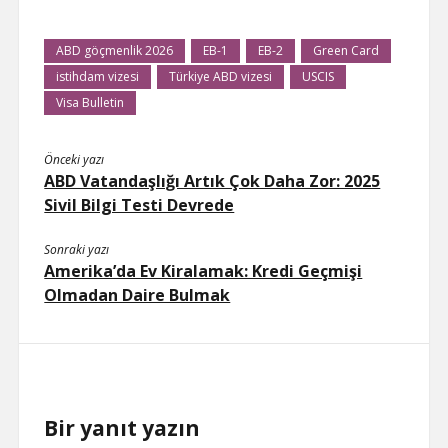
t
a
n
s
l
a
ABD göçmenlik 2026
EB-1
EB-2
Green Card
t
e
istihdam vizesi
Türkiye ABD vizesi
USCIS
Visa Bulletin
Önceki yazı
ABD Vatandaşlığı Artık Çok Daha Zor: 2025
Sivil Bilgi Testi Devrede
Sonraki yazı
Amerika’da Ev Kiralamak: Kredi Geçmişi
Olmadan Daire Bulmak
Bir yanıt yazın