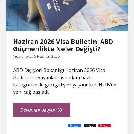
Haziran 2026 Visa Bulletin: ABD
Göçmenlikte Neler Değişti?
Yazar:
Tarih:
5 Haziran 2026
ABD Dışişleri Bakanlığı Haziran 2026 Visa
Bulletin’ini yayımladı; istihdam bazlı
kategorilerde geri gidişler yaşanırken H-1B’de
yeni çağ başladı.
Haziran
Devamını okuyun
2026
Visa
C
P
E
F
P
W
R
L
G
X
S
Share
Post
Save
o
r
m
a
i
h
e
i
o
h
Bulletin:
p
i
a
c
n
a
d
n
o
a