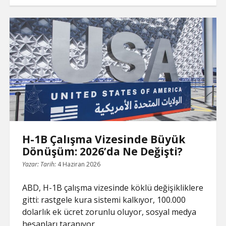
y
n
i
e
t
t
d
k
g
r
L
t
l
b
e
s
i
e
l
e
ABD
i
o
r
A
t
d
e
n
o
e
p
I
T
Göçmenlikte
k
k
s
p
n
r
t
a
Neler
n
s
l
Değişti?
a
t
e
H-1B Çalışma Vizesinde Büyük
Dönüşüm: 2026’da Ne Değişti?
Yazar:
Tarih:
4 Haziran 2026
ABD, H-1B çalışma vizesinde köklü değişikliklere
gitti: rastgele kura sistemi kalkıyor, 100.000
dolarlık ek ücret zorunlu oluyor, sosyal medya
hesapları taranıyor.