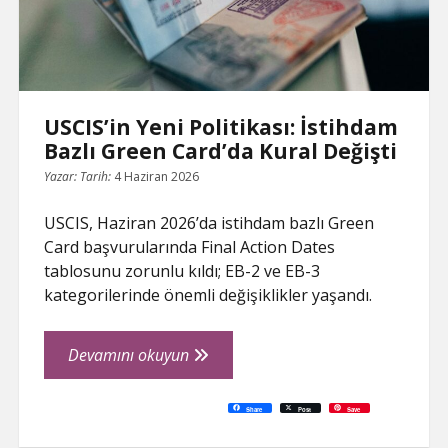
Kapanıyor
USCIS’in Yeni Politikası: İstihdam
Bazlı Green Card’da Kural Değişti
Yazar:
Tarih:
4 Haziran 2026
USCIS, Haziran 2026’da istihdam bazlı Green
Card başvurularında Final Action Dates
tablosunu zorunlu kıldı; EB-2 ve EB-3
kategorilerinde önemli değişiklikler yaşandı.
USCIS’in
Devamını okuyun
Yeni
Politikası:
C
P
E
F
P
W
R
L
G
X
S
Share
Post
Save
o
r
m
a
i
h
e
i
o
h
İstihdam
p
i
a
c
n
a
d
n
o
a
y
n
i
e
t
t
d
k
g
r
L
t
l
b
e
s
i
e
l
e