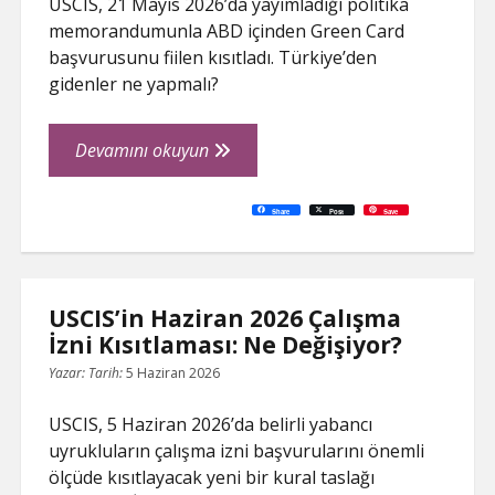
USCIS, 21 Mayıs 2026’da yayımladığı politika
memorandumunla ABD içinden Green Card
başvurusunu fiilen kısıtladı. Türkiye’den
gidenler ne yapmalı?
ABD’de
Devamını okuyun
Green
Card
C
P
E
F
P
W
R
L
G
X
S
Share
Post
Save
o
r
m
a
i
h
e
i
o
h
Başvurusu
p
i
a
c
n
a
d
n
o
a
y
n
i
e
t
t
d
k
g
r
L
t
l
b
e
s
i
e
l
e
Artık
i
o
r
A
t
d
e
n
o
e
p
I
T
Çok
k
k
s
p
n
r
t
a
Daha
n
USCIS’in Haziran 2026 Çalışma
s
l
Zor:
İzni Kısıtlaması: Ne Değişiyor?
a
t
Mayıs
e
Yazar:
Tarih:
5 Haziran 2026
2026
Kararı
USCIS, 5 Haziran 2026’da belirli yabancı
uyrukluların çalışma izni başvurularını önemli
ölçüde kısıtlayacak yeni bir kural taslağı