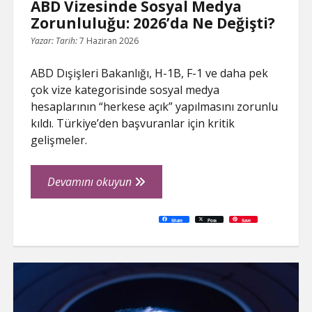
ABD Vizesinde Sosyal Medya
Zorunluluğu: 2026’da Ne Değişti?
Yazar:
Tarih:
7 Haziran 2026
ABD Dışişleri Bakanlığı, H-1B, F-1 ve daha pek
çok vize kategorisinde sosyal medya
hesaplarının “herkese açık” yapılmasını zorunlu
kıldı. Türkiye’den başvuranlar için kritik
gelişmeler.
ABD
Devamını okuyun
Vizesinde
Sosyal
C
P
E
F
P
W
R
L
G
X
S
Share
Post
Save
o
r
m
a
i
h
e
i
o
h
Medya
p
i
a
c
n
a
d
n
o
a
y
n
i
e
t
t
d
k
g
r
L
t
l
b
e
s
i
e
l
e
Zorunluluğu:
i
o
r
A
t
d
e
n
o
e
p
I
T
2026’da
k
k
s
p
n
r
t
a
Ne
n
s
l
Değişti?
a
t