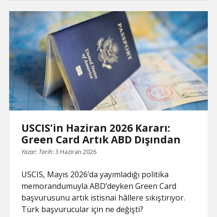
Bazlı
i
o
r
A
t
d
e
n
o
e
p
I
T
Green
k
k
s
p
n
r
t
a
Card’da
n
s
l
Kural
a
t
Değişti
e
USCIS’in Haziran 2026 Kararı:
Green Card Artık ABD Dışından
Yazar:
Tarih:
3 Haziran 2026
USCIS, Mayıs 2026’da yayımladığı politika
memorandumuyla ABD’deyken Green Card
başvurusunu artık istisnai hâllere sıkıştırıyor.
Türk başvurucular için ne değişti?