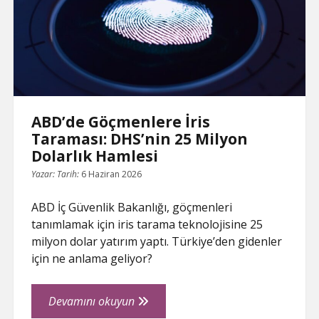
e
ABD’de Göçmenlere İris
Taraması: DHS’nin 25 Milyon
Dolarlık Hamlesi
Yazar:
Tarih:
6 Haziran 2026
ABD İç Güvenlik Bakanlığı, göçmenleri
tanımlamak için iris tarama teknolojisine 25
milyon dolar yatırım yaptı. Türkiye’den gidenler
için ne anlama geliyor?
ABD’de
Devamını okuyun
Göçmenlere