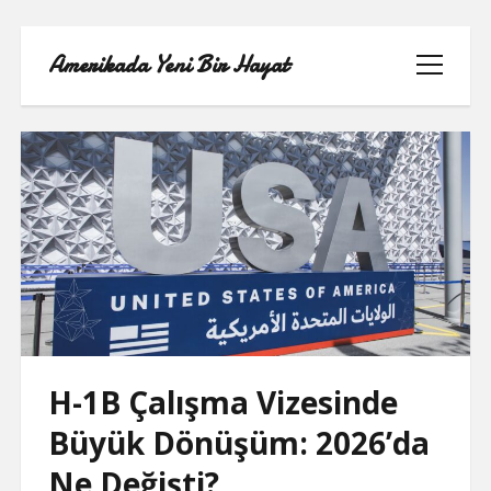
Amerikada Yeni Bir Hayat
menüyü
aç
ÖRNEK SAYFA
H-1B Çalışma Vizesinde
Büyük Dönüşüm: 2026’da
Ne Değişti?