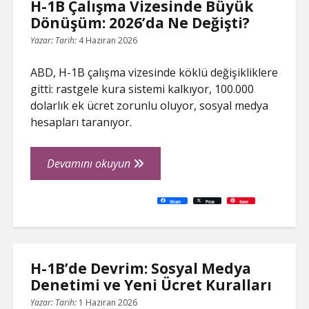
H-1B Çalışma Vizesinde Büyük
Dönüşüm: 2026’da Ne Değişti?
Yazar:
Tarih:
4 Haziran 2026
ABD, H-1B çalışma vizesinde köklü değişikliklere
gitti: rastgele kura sistemi kalkıyor, 100.000
dolarlık ek ücret zorunlu oluyor, sosyal medya
hesapları taranıyor.
H-
Devamını okuyun
1B
Çalışma
C
P
E
F
P
W
R
L
G
X
S
Share
Post
Save
o
r
m
a
i
h
e
i
o
h
Vizesinde
p
i
a
c
n
a
d
n
o
a
y
n
i
e
t
t
d
k
g
r
L
t
l
b
e
s
i
e
l
e
Büyük
i
o
r
A
t
d
e
n
o
e
p
I
T
Dönüşüm:
k
k
s
p
n
r
t
a
2026’da
n
H-1B’de Devrim: Sosyal Medya
s
l
Ne
Denetimi ve Yeni Ücret Kuralları
a
t
Değişti?
e
Yazar:
Tarih:
1 Haziran 2026