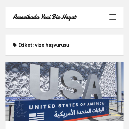
Amerikada Yeni Bir Hayat
menüyü
aç
Etiket:
vize başvurusu
ÖRNEK SAYFA