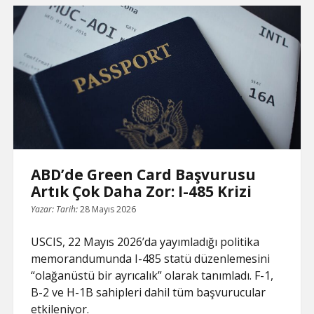
n
o
e
p
I
T
2026’nın
k
k
s
p
n
r
t
a
ABD
n
s
l
Göçmenlik
a
t
Depremi
e
ABD’de Green Card Başvurusu
Artık Çok Daha Zor: I-485 Krizi
Yazar:
Tarih:
28 Mayıs 2026
USCIS, 22 Mayıs 2026’da yayımladığı politika
memorandumunda I-485 statü düzenlemesini
“olağanüstü bir ayrıcalık” olarak tanımladı. F-1,
B-2 ve H-1B sahipleri dahil tüm başvurucular
etkileniyor.