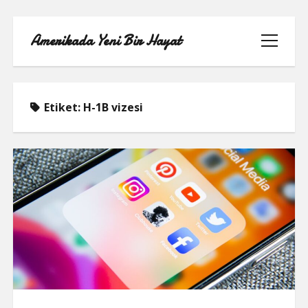
Amerikada Yeni Bir Hayat
menüyü
aç
Etiket:
H-1B vizesi
ÖRNEK SAYFA