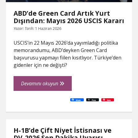
ABD’de Green Card Artık Yurt
Dışından: Mayıs 2026 USCIS Kararı
Yazar:
Tarih:
1 Haziran 2026
USCIS’in 22 Mayıs 2026’da yayımladığı politika
memorandumu, ABD’deyken Green Card
başvurusu yapmayı fiilen kısıtlıyor. Türkiye’den
gidenler için ne değişti?
ABD’de
Devamını okuyun
Green
Card
C
P
E
F
P
W
R
L
G
X
S
Share
Post
Save
o
r
m
a
i
h
e
i
o
h
Artık
p
i
a
c
n
a
d
n
o
a
y
n
i
e
t
t
d
k
g
r
L
t
l
b
e
s
i
e
l
e
Yurt
i
o
r
A
t
d
e
n
o
e
p
I
T
Dışından:
k
k
s
p
n
r
t
a
Mayıs
n
H-1B’de Çift Niyet İstisnası ve
s
l
2026
DV-2026 Son Dakika Uyarısı
a