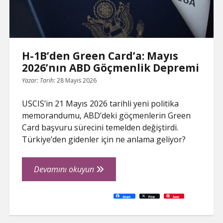
H-1B’den Green Card’a: Mayıs
2026’nın ABD Göçmenlik Depremi
Yazar:
Tarih:
28 Mayıs 2026
USCIS’in 21 Mayıs 2026 tarihli yeni politika
memorandumu, ABD’deki göçmenlerin Green
Card başvuru sürecini temelden değiştirdi.
Türkiye’den gidenler için ne anlama geliyor?
H-
Devamını okuyun
1B’den
Green
C
P
E
F
P
W
R
L
G
X
S
Share
Post
Save
o
r
m
a
i
h
e
i
o
h
Card’a:
p
i
a
c
n
a
d
n
o
a
y
n
i
e
t
t
d
k
g
r
L
t
l
b
e
s
i
e
l
e
Mayıs
i
o
r
A
t
d
e