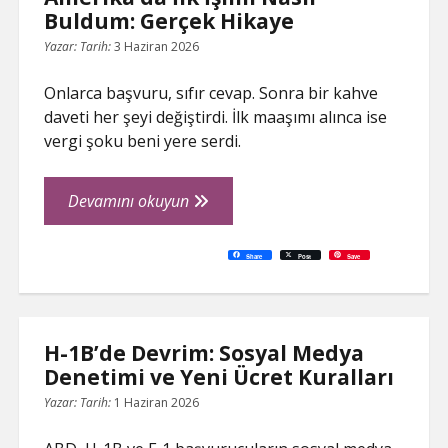
Buldum: Gerçek Hikaye
Yazar:
Tarih:
3 Haziran 2026
Onlarca başvuru, sıfır cevap. Sonra bir kahve
daveti her şeyi değiştirdi. İlk maaşımı alınca ise
vergi şoku beni yere serdi.
Amerika’da
Devamını okuyun
İlk
İşimi
C
P
E
F
P
W
R
L
G
X
S
Share
Post
Save
o
r
m
a
i
h
e
i
o
h
Nasıl
p
i
a
c
n
a
d
n
o
a
y
n
i
e
t
t
d
k
g
r
L
t
l
b
e
s
i
e
l
e
Buldum:
i
o
r
A
t
d
e
n
o
e
p
I
T
Gerçek
k
k
s
p
n
r
t
a
Hikaye
n
H-1B’de Devrim: Sosyal Medya
s
l
Denetimi ve Yeni Ücret Kuralları
a
t
e
Yazar:
Tarih:
1 Haziran 2026