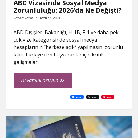
ABD Vizesinde Sosyal Medya
Zorunluluğu: 2026’da Ne Değişti?
Yazar:
Tarih:
7 Haziran 2026
ABD Dışişleri Bakanlığı, H-1B, F-1 ve daha pek
çok vize kategorisinde sosyal medya
hesaplarının “herkese açık” yapılmasını zorunlu
kıldı. Türkiye’den başvuranlar için kritik
gelişmeler.
ABD
Devamını okuyun
Vizesinde
Sosyal
C
P
E
F
P
W
R
L
G
X
S
Share
Post
Save
o
r
m
a
i
h
e
i
o
h
Medya
p
i
a
c
n
a
d
n
o
a
y
n
i
e
t
t
d
k
g
r
L
t
l
b
e
s
i
e
l
e
Zorunluluğu:
i
o
r
A
t
d
e
n
o
e
p
I
T
2026’da
k
k
s
p
n
r
t
a
Ne
n
s
l
Değişti?
a
t