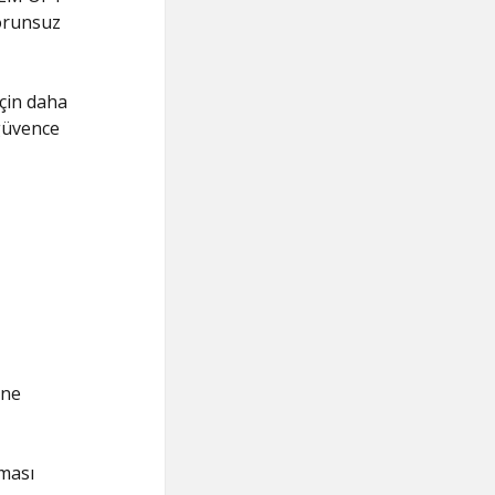
orunsuz
için daha
 güvence
ine
ması