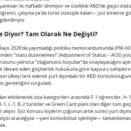
ankıları iki haftadır dinmiyor ve özellikle ABD’de geçici stat
renci, çalışma ya da turist vizesiyle kalan— yüz binlerce g
gilendiriyor.
e Diyor? Tam Olarak Ne Değişti?
Mayıs 2026’da yayımladığı politika memorandumunda (PM-60
çinden “statü düzenlemesi” (Adjustment of Status – AOS) yol
usunu yalnızca “olağanüstü koşullar”da onaylayacağını açıkl
ir devam eden göçmenlik hukukuna göre başvuru sahipleri
n ülkeyi terk ederek yurt dışındaki bir ABD konsolosluğun
 gerektiğini vurguladı.
dan etkilenecek visa kategorileri arasında F-1 öğrenciler, H-
O-1, L-1, B-2 turistler ve Green Card planı olan diğer tüm geçi
r alıyor. Söz konusu kişilerin çoğunun artık süreci yurt dışın
çisi aracılığıyla —yani konsolosluk işlemiyle— tamamlamas
ek.