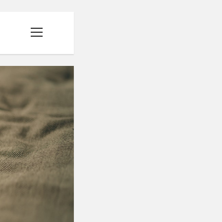
menüyü
aç