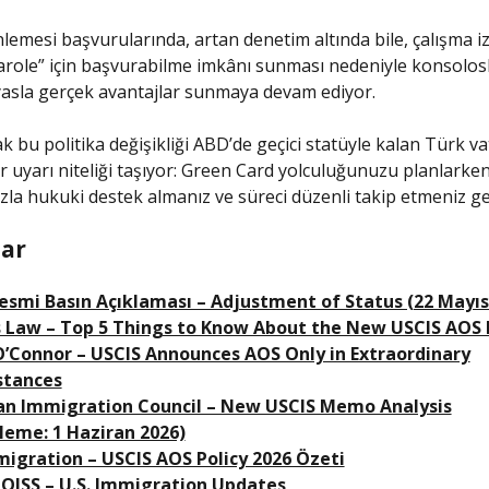
lemesi başvurularında, artan denetim altında bile, çalışma iz
role” için başvurabilme imkânı sunması nedeniyle konsolos
yasla gerçek avantajlar sunmaya devam ediyor.
k bu politika değişikliği ABD’de geçici statüyle kalan Türk v
 bir uyarı niteliği taşıyor: Green Card yolculuğunuzu planlarke
zla hukuki destek almanız ve süreci düzenli takip etmeniz ge
ar
esmi Basın Açıklaması – Adjustment of Status (22 Mayıs
 Law – Top 5 Things to Know About the New USCIS AOS 
’Connor – USCIS Announces AOS Only in Extraordinary
stances
n Immigration Council – New USCIS Memo Analysis
leme: 1 Haziran 2026)
mmigration – USCIS AOS Policy 2026 Özeti
OISS – U.S. Immigration Updates