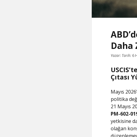
ABD’d
Daha 
Yazar:
Tarih:
6 
USCIS’t
Çıtası Y
Mayıs 2026’
politika değ
21 Mayıs 20
PM-602-01
yetkisine d
olağan kons
düzenlemey