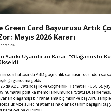
e Green Card Başvurusu Artık Ç
Zor: Mayıs 2026 Kararı
Haziran 2026
en Yankı Uyandıran Karar: “Olağanüstü Ko
ükseldi
nın son haftasında ABD göçmenlik camiasını derinden sarsa
işikliği gündeme geldi.
26’da ABD Vatandaşlık ve Göçmenlik Hizmetleri (USCIS), yay
99
numaralı politika memorandumunda “Statü Düzenlemesi, 
ayanan olağandışı bir rahatlama biçimidir ve başvuru sahiple
olosluk vize sürecini atlamasına olanak tanır” başlığını taşı
i kamuoyuna duyurdu.