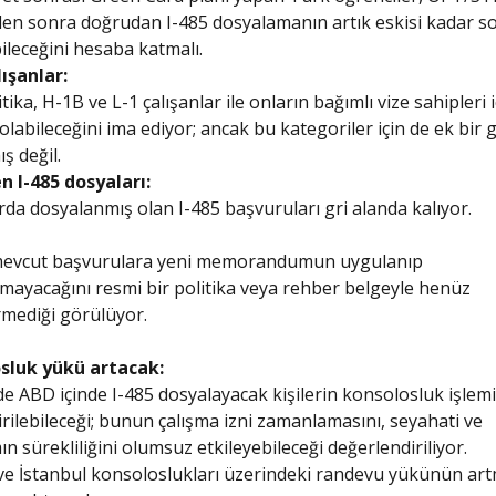
den sonra doğrudan I-485 dosyalamanın artık eskisi kadar s
leceğini hesaba katmalı.
ışanlar:
itika, H-1B ve L-1 çalışanlar ile onların bağımlı vize sahipleri 
i olabileceğini ima ediyor; ancak bu kategoriler için de ek bir
ş değil.
n I-485 dosyaları:
rda dosyalanmış olan I-485 başvuruları gri alanda kalıyor.
mevcut başvurulara yeni memorandumun uygulanıp
ayacağını resmi bir politika veya rehber belgeyle henüz
rmediği görülüyor.
sluk yükü artacak:
 ABD içinde I-485 dosyalayacak kişilerin konsolosluk işlem
rilebileceği; bunun çalışma izni zamanlamasını, seyahati ve
ın sürekliliğini olumsuz etkileyebileceği değerlendiriliyor.
ve İstanbul konsoloslukları üzerindeki randevu yükünün art