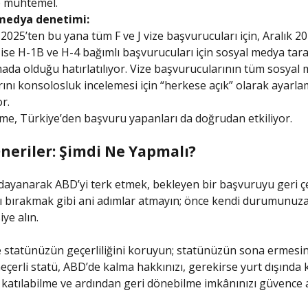
e muhtemel.
medya denetimi:
2025’ten bu yana tüm F ve J vize başvurucuları için, Aralık 2
 ise H-1B ve H-4 bağımlı başvurucuları için sosyal medya tar
da olduğu hatırlatılıyor. Vize başvurucularının tüm sosyal
ını konsolosluk incelemesi için “herkese açık” olarak ayarla
r.
me, Türkiye’den başvuru yapanları da doğrudan etkiliyor.
Öneriler: Şimdi Ne Yapmalı?
dayanarak ABD’yi terk etmek, bekleyen bir başvuruyu geri 
ı bırakmak gibi ani adımlar atmayın; önce kendi durumunuz
ye alın.
 statünüzün geçerliliğini koruyun; statünüzün sona ermesin
eçerli statü, ABD’de kalma hakkınızı, gerekirse yurt dışında
katılabilme ve ardından geri dönebilme imkânınızı güvence a