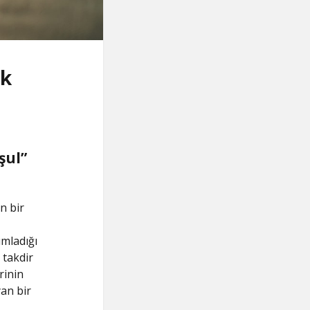
ok
şul”
n bir
ımladığı
takdir
rinin
yan bir