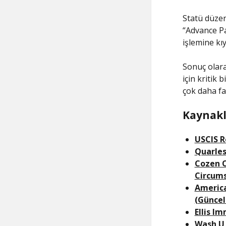
Statü düzen
“Advance Pa
işlemine kı
Sonuç olara
için kritik
çok daha fa
Kaynakl
USCIS R
Quarles
Cozen O
Circum
America
(Güncel
Ellis I
Wash U 