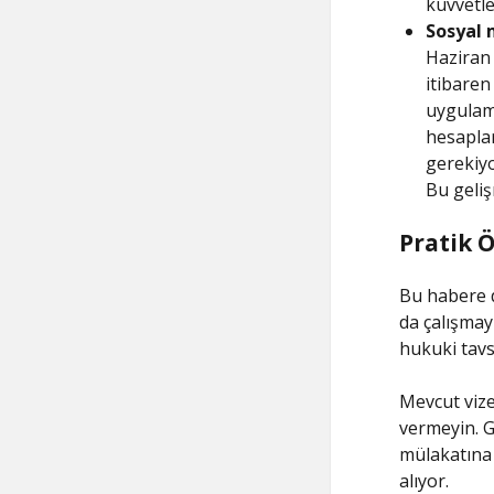
kuvvetl
Sosyal 
Haziran 
itibaren
uygulama
hesaplar
gerekiyo
Bu geliş
Pratik 
Bu habere 
da çalışmay
hukuki tavsi
Mevcut vize
vermeyin. G
mülakatına 
alıyor.