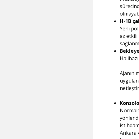
sürecin
olmayabi
H-1B çal
Yeni pol
az etkil
sağlanmı
Bekleye
Halihazı
Ajanın 
uygulanm
netleşti
Konsolo
Normalde
yönlendi
istihdam
Ankara 