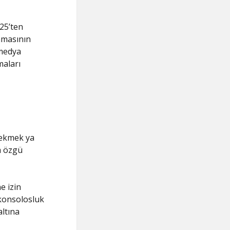
025’ten
amasının
 medya
maları
çekmek ya
a özgü
e izin
 konsolosluk
ltına