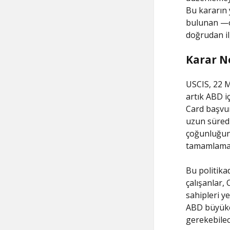
Bu kararın y
bulunan —öğ
doğrudan il
Karar N
USCIS, 22 
artık ABD i
Card başvur
uzun süred
çoğunluğunu
tamamlaması
Bu politika
çalışanlar, 
sahipleri ye
ABD büyükel
gerekebilec