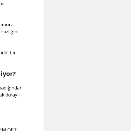
bir
memura
sizliğini
iddi bir
iyor?
lmadığından
k dolaylı
STEM OPT