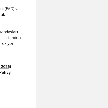
ni (EAD) ve
luk
atandaşları
n eskisinden
rekiyor.
 2026)
Policy