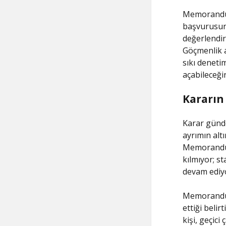
Memorandum
başvurusun
değerlendir
Göçmenlik a
sıkı deneti
açabileceği
Kararın
Karar günde
ayrımın altın
Memorandum
kılmıyor; s
devam ediy
Memorandumu
ettiği belir
kişi, geçici