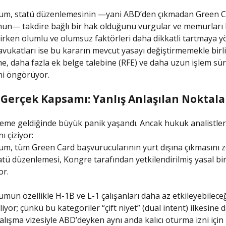
, statü düzenlemesinin —yani ABD’den çıkmadan Green C
un— takdire bağlı bir hak olduğunu vurgular ve memurları 
irken olumlu ve olumsuz faktörleri daha dikkatli tartmaya yö
vukatları ise bu kararın mevcut yasayı değiştirmemekle birl
me, daha fazla ek belge talebine (RFE) ve daha uzun işlem sür
ni öngörüyor.
 Gerçek Kapsamı: Yanlış Anlaşılan Noktala
me geldiğinde büyük panik yaşandı. Ancak hukuk analistleri
ı çiziyor:
, tüm Green Card başvurucularının yurt dışına çıkmasını 
tatü düzenlemesi, Kongre tarafından yetkilendirilmiş yasal bi
or.
n özellikle H-1B ve L-1 çalışanları daha az etkileyebileceğ
tiliyor; çünkü bu kategoriler “çift niyet” (dual intent) ilkesine 
 çalışma vizesiyle ABD’deyken aynı anda kalıcı oturma izni için