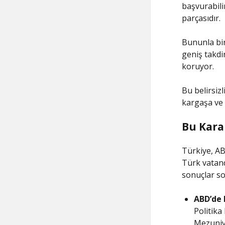
başvurabili
parçasıdır.
Bununla bir
geniş takdi
koruyor.
Bu belirsizl
kargaşa ve
Bu Kara
Türkiye, AB
Türk vatand
sonuçlar so
ABD’de F
Politika
Mezuniy