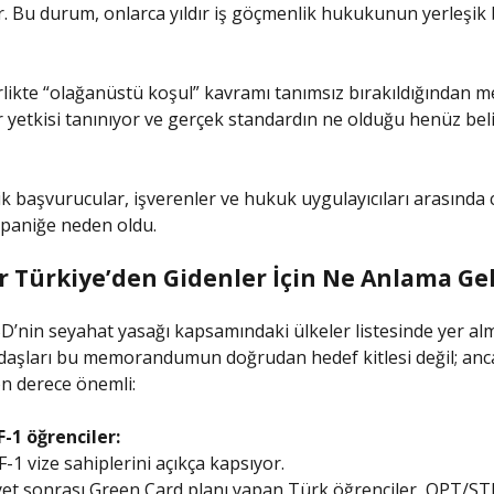
r. Bu durum, onlarca yıldır iş göçmenlik hukukunun yerleşik 
likte “olağanüstü koşul” kavramı tanımsız bırakıldığından 
r yetkisi tanınıyor ve gerçek standardın ne olduğu henüz belir
ik başvurucular, işverenler ve hukuk uygulayıcıları arasında c
 paniğe neden oldu.
r Türkiye’den Gidenler İçin Ne Anlama Gel
D’nin seyahat yasağı kapsamındaki ülkeler listesinde yer a
aşları bu memorandumun doğrudan hedef kitlesi değil; anca
n derece önemli:
-1 öğrenciler:
 F-1 vize sahiplerini açıkça kapsıyor.
et sonrası Green Card planı yapan Türk öğrenciler, OPT/