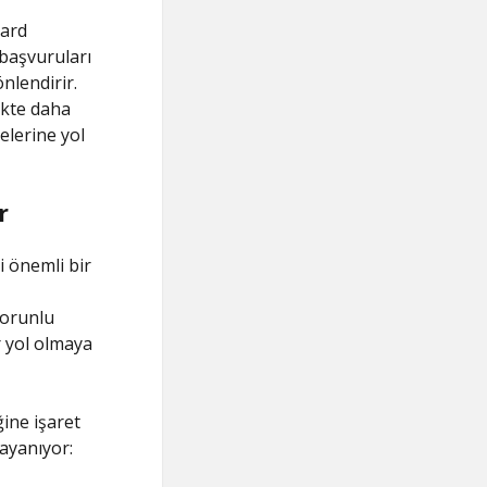
ard
başvuruları
nlendirir.
ikte daha
elerine yol
r
 önemli bir
zorunlu
r yol olmaya
ine işaret
dayanıyor: