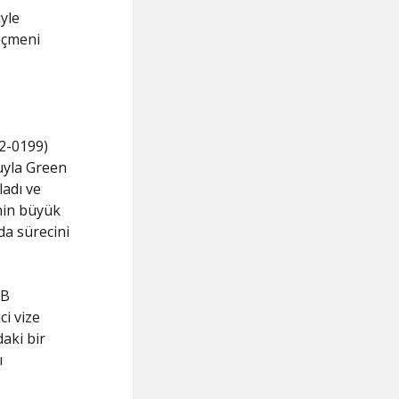
üyle
öçmeni
2-0199)
uyla Green
adı ve
nin büyük
da sürecini
1B
ci vize
daki bir
ı