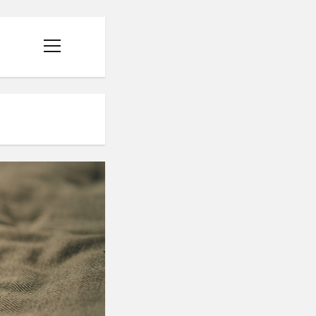
menüyü
aç