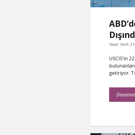
ABD’d
Dışınd
Yazar:
Tarih:
2 
USCIS’in 22
bulunanlar
getiriyor. T
Devamın
C
P
E
F
o
r
m
a
p
i
a
c
y
n
i
e
L
t
l
b
i
o
n
o
k
k