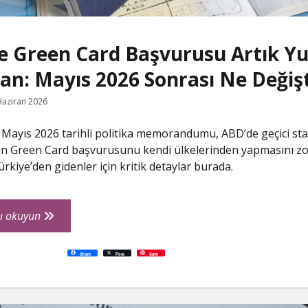
e Green Card Başvurusu Artık Yu
an: Mayıs 2026 Sonrası Ne Değişt
Haziran 2026
 Mayıs 2026 tarihli politika memorandumu, ABD’de geçici st
ın Green Card başvurusunu kendi ülkelerinden yapmasını zo
ürkiye’den gidenler için kritik detaylar burada.
ABD’de
ı okuyun
Green
Card
P
W
R
L
G
X
S
Share
Post
Save
i
h
e
i
o
h
Başvurusu
n
a
d
n
o
a
t
t
d
k
g
r
e
s
i
e
l
e
Artık
r
A
t
d
e
e
p
I
T
Yurt
s
p
n
r
t
a