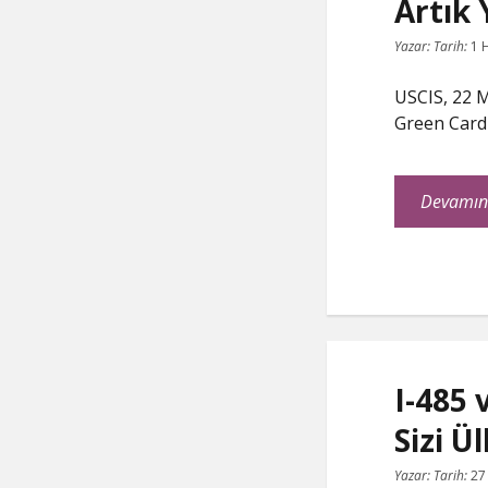
Artık 
Yazar:
Tarih:
1 
USCIS, 22 
Green Card b
Devamın
C
P
E
F
o
r
m
a
p
i
a
c
y
n
i
e
L
t
l
b
i
o
n
o
k
k
I-485 
Sizi Ü
Yazar:
Tarih:
27