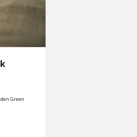
ok
nden Green