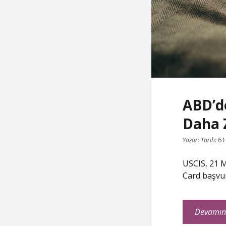
ABD’d
Daha 
Yazar:
Tarih:
6 
USCIS, 21 
Card başvur
Devamın