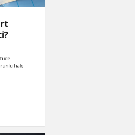
rt
i?
atüde
runlu hale