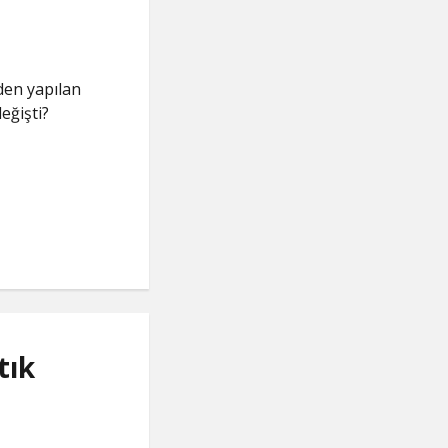
den yapılan
eğişti?
tık