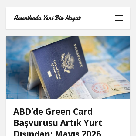
Amerikada Yeni Bir Hayat
menüyü
aç
ÖRNEK SAYFA
ABD’de Green Card
Başvurusu Artık Yurt
Dışından: Mayıs 2026