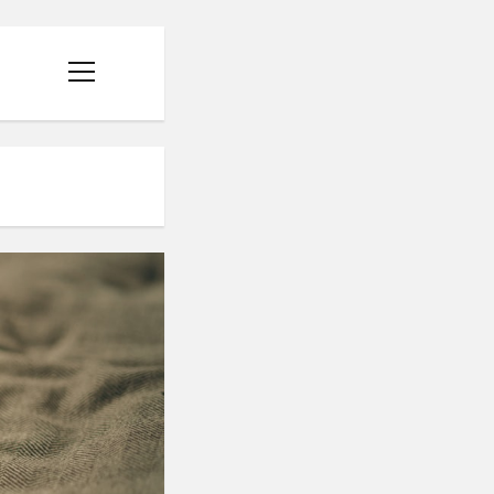
menüyü
aç