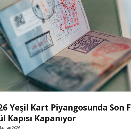
e
6 Yeşil Kart Piyangosunda Son F
ül Kapısı Kapanıyor
Haziran 2026