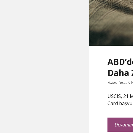
ABD’d
Daha 
Yazar:
Tarih:
6 
USCIS, 21 
Card başvur
Devamın