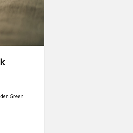
ok
nden Green