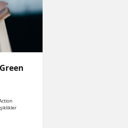
ı Green
Action
iklikler